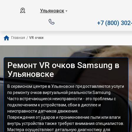
Наш сервисный центр специали
Ульяновск
▼
+7 (800) 302
Главная
/
VR очки
Ремонт VR очков Samsung в
Ульяновске
В сервисном центре в Ульяновске предоставляются услуги
по ремонту очков виртуальной реальности Samsung.
Часто встречающиеся неисправности - это проблемы с
подключением к устройствам, сбои в дисплее и
неисправности датчиков движения.
Повреждения от ударов и проникновение пыли или влаги
внутрь устройства также требуют внимания специалистов.
Мастера осуществляют детальную диагностику для