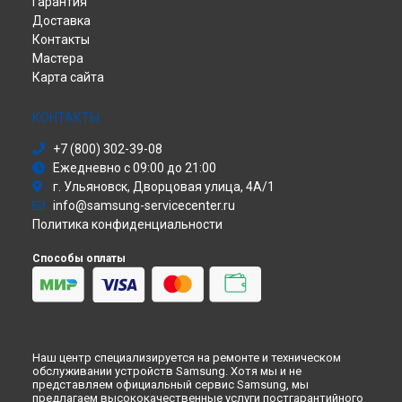
Гарантия
Наушники
Ремонт VR очков Samsung в
Перми
Доставка
Принтер
Ремонт VR очков Samsung в
Ульяновске
Контакты
Саундбар
Ремонт VR очков Samsung в
Кирове
Мастера
Сабвуфер
Ремонт VR очков Samsung в
Москве
Карта сайта
Холодильник
Ремонт VR очков Samsung в
Санкт-Петербурге
Сушильная машина
Моноблок
КОНТАКТЫ
Стиральная машина
+7 (800) 302-39-08
Атс
Ежедневно с 09:00 до 21:00
Смарт-часы
г. Ульяновск, Дворцовая улица, 4А/1
Варочная панель
info@samsung-servicecenter.ru
Посудомоечная машина
Политика конфиденциальности
Морозильная камера
Микроволновая печь
Способы оплаты
Кондиционер
Духовой шкаф
Вытяжка
VR очки
Наш центр специализируется на ремонте и техническом
обслуживании устройств Samsung. Хотя мы и не
представляем официальный сервис Samsung, мы
предлагаем высококачественные услуги постгарантийного