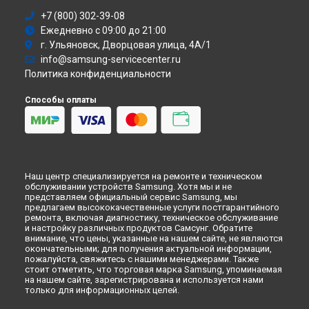
Стиральная машина
Ремонт видеокамеры HMX-H300BP Samsung в
+7 (800) 302-39-08
Москве
Атс
Ежедневно с 09:00 до 21:00
Ремонт видеокамеры HMX-H300BP Samsung в
Санкт-
Смарт-часы
Петербурге
г. Ульяновск, Дворцовая улица, 4А/1
Варочная панель
info@samsung-servicecenter.ru
Посудомоечная машина
Политика конфиденциальности
Морозильная камера
Микроволновая печь
Способы оплаты
Кондиционер
Духовой шкаф
Вытяжка
VR очки
Наш центр специализируется на ремонте и техническом
обслуживании устройств Samsung. Хотя мы и не
представляем официальный сервис Samsung, мы
предлагаем высококачественные услуги постгарантийного
ремонта, включая диагностику, техническое обслуживание
и настройку различных продуктов Самсунг. Обратите
внимание, что цены, указанные на нашем сайте, не являются
окончательными; для получения актуальной информации,
пожалуйста, свяжитесь с нашими менеджерами. Также
стоит отметить, что торговая марка Samsung, упоминаемая
на нашем сайте, зарегистрирована и используется нами
только для информационных целей.