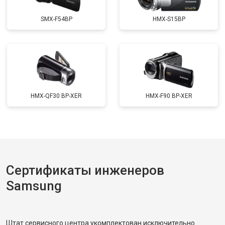
SMX-F54BP
HMX-S15BP
HMX-QF30 BP-XER
HMX-F90 BP-XER
Сертификаты инженеров
Samsung
Штат сервисного центра укомплектован исключительно