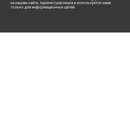
Ремонт вертикального пылесоса Jet60TurboVS15A6031R5
на нашем сайте, зарегистрирована и используется нами
Samsung в
Санкт-Петербурге
только для информационных целей.