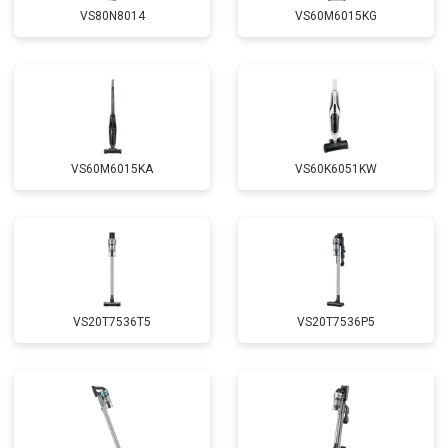
VS80N8014
VS60M6015KG
VS60M6015KA
VS60K6051KW
VS20T7536T5
VS20T7536P5