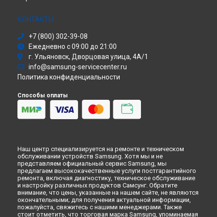
Ремонт вертикального пылесоса Jet60TurboVS15A6031R5
Сушильная машина
Samsung в
Хабаровске
Моноблок
КОНТАКТЫ
Ремонт вертикального пылесоса Jet60TurboVS15A6031R5
Стиральная машина
Samsung в
Томске
+7 (800) 302-39-08
Атс
Ремонт вертикального пылесоса Jet60TurboVS15A6031R5
Ежедневно с 09:00 до 21:00
Смарт-часы
Samsung в
Тюмени
г. Ульяновск, Дворцовая улица, 4А/1
Варочная панель
Ремонт вертикального пылесоса Jet60TurboVS15A6031R5
info@samsung-servicecenter.ru
Посудомоечная машина
Samsung в
Иркутске
Политика конфиденциальности
Морозильная камера
Ремонт вертикального пылесоса Jet60TurboVS15A6031R5
Микроволновая печь
Samsung в
Самаре
Способы оплаты
Кондиционер
Ремонт вертикального пылесоса Jet60TurboVS15A6031R5
Духовой шкаф
Samsung в
Омске
Вытяжка
Ремонт вертикального пылесоса Jet60TurboVS15A6031R5
VR очки
Samsung в
Красноярске
Ремонт вертикального пылесоса Jet60TurboVS15A6031R5
Наш центр специализируется на ремонте и техническом
Samsung в
Перми
обслуживании устройств Samsung. Хотя мы и не
Ремонт вертикального пылесоса Jet60TurboVS15A6031R5
представляем официальный сервис Samsung, мы
Samsung в
Ульяновске
предлагаем высококачественные услуги постгарантийного
ремонта, включая диагностику, техническое обслуживание
Ремонт вертикального пылесоса Jet60TurboVS15A6031R5
и настройку различных продуктов Самсунг. Обратите
Samsung в
Кирове
внимание, что цены, указанные на нашем сайте, не являются
окончательными; для получения актуальной информации,
Ремонт вертикального пылесоса Jet60TurboVS15A6031R5
пожалуйста, свяжитесь с нашими менеджерами. Также
Samsung в
Москве
стоит отметить, что торговая марка Samsung, упоминаемая