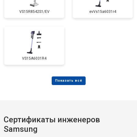
VS15R8542S1/EV
evVs15a6031r4
VS15A6031R4
Сертификаты инженеров
Samsung