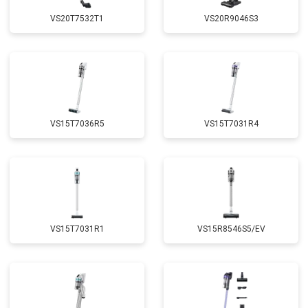
VS20T7532T1
VS20R9046S3
VS15T7036R5
VS15T7031R4
VS15T7031R1
VS15R8546S5/EV