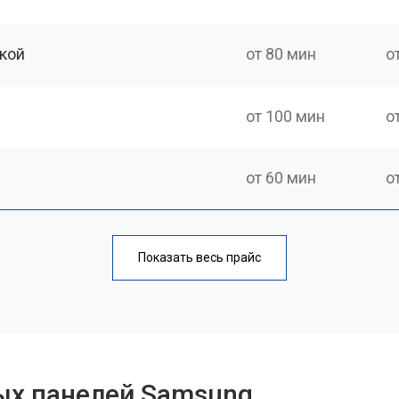
кой
от 80 мин
о
от 100 мин
о
от 60 мин
о
от 140 мин
о
Показать весь прайс
от 100 мин
о
от 100 мин
о
ых панелей Samsung