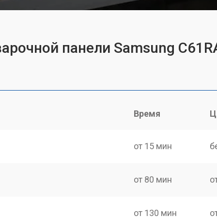
 варочной панели Samsung C61
Время
Ц
от 15 мин
б
от 80 мин
о
от 130 мин
о