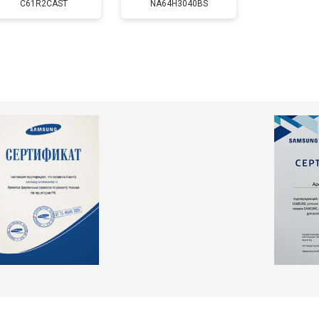
C61R2CAST
NA64H3040BS