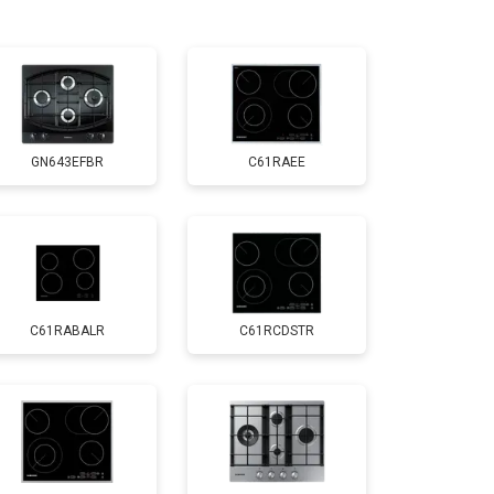
т 2600 ₽
Заказать
GN643EFBR
C61RAEE
C61RABALR
C61RCDSTR