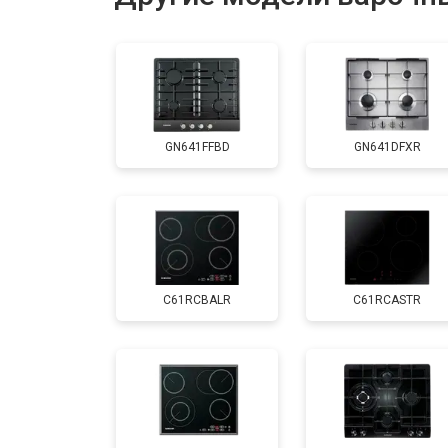
Разблокировка
GN641FFBD
GN641DFXR
C61RCBALR
C61RCASTR