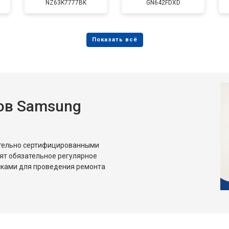
NZ63K7777BK
GN642FDXD
ов Samsung
ительно сертифицированными
ят обязательное регулярное
сками для проведения ремонта