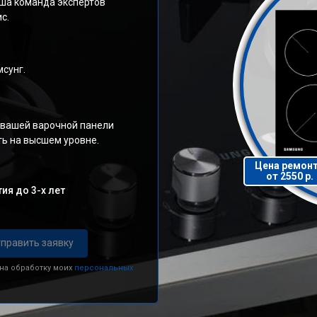
ша команда экспертов
с.
сунг.
 вашей варочной панели
ь на высшем уровне.
Цена ремон
от 2550 р.
ия до 3-х лет
править заявку
 на обработку моих
персональных