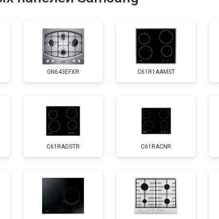
от 60 мин
о
GN643EFXR
C61R1AAMST
C61RADSTR
C61RACNR