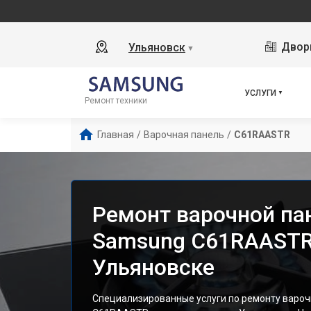
Дворц
Ульяновск
▼
УСЛУГИ
Ремонт техники
Главная
/
Варочная панель
/
C61RAASTR
Ремонт варочной па
Samsung C61RAASTR
Ульяновске
Специализированные услуги по ремонту варо