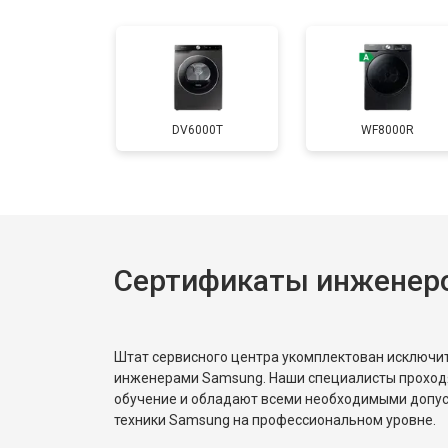
Ремонт проводки
Замена шнура питания
DV6000T
WF8000R
Ремонт двигателя
Ремонт блока управления
Сертификаты инженер
Замена кнопок
Штат сервисного центра укомплектован исключ
инженерами Samsung. Наши специалисты проход
обучение и обладают всеми необходимыми допу
техники Samsung на профессиональном уровне.