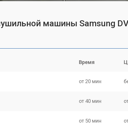
 сушильной машины Samsung D
Время
Ц
от 20 мин
б
от 40 мин
о
от 50 мин
о