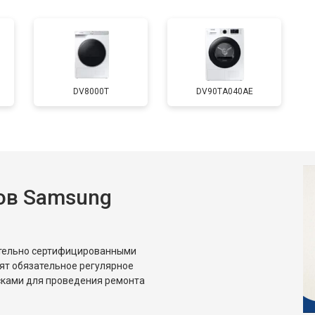
от 60 мин
о
от 60 мин
о
DV8000T
DV90TA040AE
от 50 мин
о
от 70 мин
о
ов Samsung
от 40 мин
о
ительно сертифицированными
ят обязательное регулярное
сками для проведения ремонта