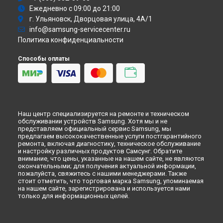
Атс
Ежедневно с 09:00 до 21:00
Смарт-часы
г. Ульяновск, Дворцовая улица, 4А/1
Варочная панель
info@samsung-servicecenter.ru
Посудомоечная машина
Политика конфиденциальности
Морозильная камера
Микроволновая печь
Способы оплаты
Кондиционер
Духовой шкаф
Вытяжка
VR очки
Наш центр специализируется на ремонте и техническом
обслуживании устройств Samsung. Хотя мы и не
представляем официальный сервис Samsung, мы
предлагаем высококачественные услуги постгарантийного
ремонта, включая диагностику, техническое обслуживание
и настройку различных продуктов Самсунг. Обратите
внимание, что цены, указанные на нашем сайте, не являются
окончательными; для получения актуальной информации,
пожалуйста, свяжитесь с нашими менеджерами. Также
стоит отметить, что торговая марка Samsung, упоминаемая
на нашем сайте, зарегистрирована и используется нами
только для информационных целей.