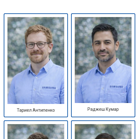
Раджеш Кумар
Тариел Антипенко