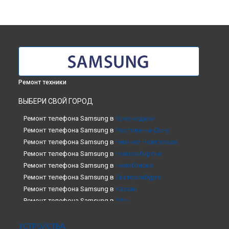
Ремонт техники
ВЫБЕРИ СВОЙ ГОРОД
Ремонт телефона Samsung в
Краснодаре
Ремонт телефона Samsung в
Ростове-на-Дону
Ремонт телефона Samsung в
Нижнем Новгороде
Ремонт телефона Samsung в
Новосибирске
Ремонт телефона Samsung в
Челябинске
Ремонт телефона Samsung в
Екатеринбурге
Ремонт телефона Samsung в
Казани
Ремонт телефона Samsung в
Уфе
Ремонт телефона Samsung в
Воронеже
Ремонт телефона Samsung в
Волгограде
УСТРОЙСТВА