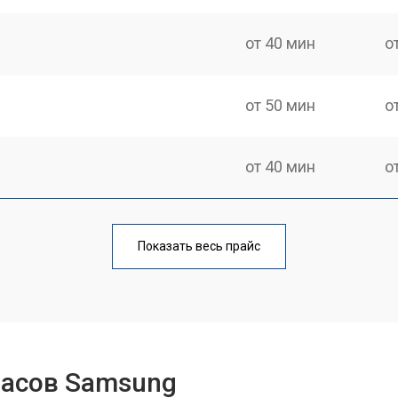
от 40 мин
о
от 50 мин
о
от 40 мин
о
от 60 мин
о
Показать весь прайс
от 40 мин
о
от 50 мин
о
часов Samsung