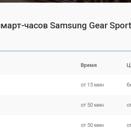
смарт-часов Samsung Gear Spor
Время
Ц
от 15 мин
б
от 50 мин
о
от 50 мин
о