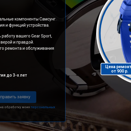
альные компоненты Самсунг.
я и функций устройства.
работу вашего Gear Sport,
 верой и правдой.
го ремонта и обслуживания
Цена ремон
от 900 р.
ия до 3-х лет
править заявку
 на обработку моих
персональных