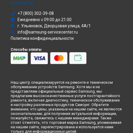
Моноблок
КОНТАКТЫ
Стиральная машина
+7 (800) 302-39-08
Атс
Ежедневно с 09:00 до 21:00
Смарт-часы
г. Ульяновск, Дворцовая улица, 4А/1
Варочная панель
info@samsung-servicecenter.ru
Посудомоечная машина
Политика конфиденциальности
Морозильная камера
Микроволновая печь
Способы оплаты
Кондиционер
Духовой шкаф
Вытяжка
VR очки
Наш центр специализируется на ремонте и техническом
обслуживании устройств Samsung. Хотя мы и не
представляем официальный сервис Samsung, мы
предлагаем высококачественные услуги постгарантийного
ремонта, включая диагностику, техническое обслуживание
и настройку различных продуктов Самсунг. Обратите
внимание, что цены, указанные на нашем сайте, не являются
окончательными; для получения актуальной информации,
пожалуйста, свяжитесь с нашими менеджерами. Также
стоит отметить, что торговая марка Samsung, упоминаемая
на нашем сайте, зарегистрирована и используется нами
только для информационных целей.