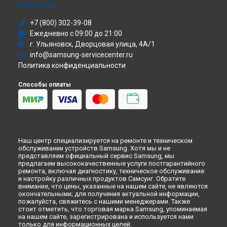
Моноблок
КОНТАКТЫ
Стиральная машина
+7 (800) 302-39-08
Атс
Ежедневно с 09:00 до 21:00
Смарт-часы
г. Ульяновск, Дворцовая улица, 4А/1
Варочная панель
info@samsung-servicecenter.ru
Посудомоечная машина
Политика конфиденциальности
Морозильная камера
Микроволновая печь
Способы оплаты
Кондиционер
Духовой шкаф
Вытяжка
VR очки
Наш центр специализируется на ремонте и техническом
обслуживании устройств Samsung. Хотя мы и не
представляем официальный сервис Samsung, мы
предлагаем высококачественные услуги постгарантийного
ремонта, включая диагностику, техническое обслуживание
и настройку различных продуктов Самсунг. Обратите
внимание, что цены, указанные на нашем сайте, не являются
окончательными; для получения актуальной информации,
пожалуйста, свяжитесь с нашими менеджерами. Также
стоит отметить, что торговая марка Samsung, упоминаемая
на нашем сайте, зарегистрирована и используется нами
только для информационных целей.