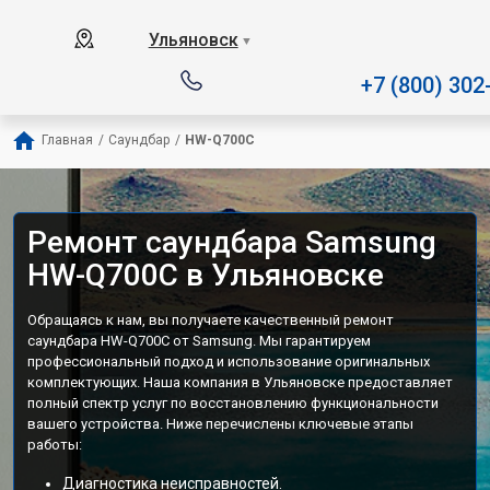
Наш сервисный центр специ
Ульяновск
▼
+7 (800) 302
Главная
/
Саундбар
/
HW-Q700C
Ремонт саундбара Samsung
HW-Q700C в Ульяновске
Обращаясь к нам, вы получаете качественный ремонт
саундбара HW-Q700C от Samsung. Мы гарантируем
профессиональный подход и использование оригинальных
комплектующих. Наша компания в Ульяновске предоставляет
полный спектр услуг по восстановлению функциональности
вашего устройства. Ниже перечислены ключевые этапы
работы:
Диагностика неисправностей.