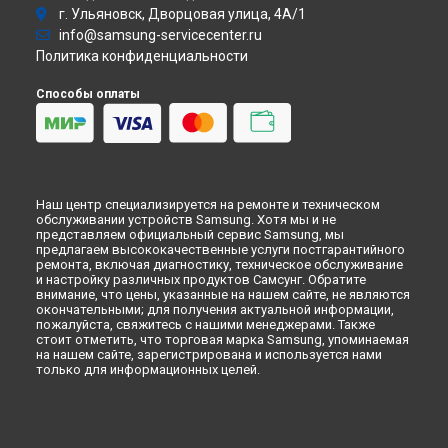
г. Ульяновск, Дворцовая улица, 4А/1
Варочная панель
info@samsung-servicecenter.ru
Посудомоечная машина
Политика конфиденциальности
Морозильная камера
Микроволновая печь
Способы оплаты
Кондиционер
Духовой шкаф
Вытяжка
VR очки
Наш центр специализируется на ремонте и техническом
обслуживании устройств Samsung. Хотя мы и не
представляем официальный сервис Samsung, мы
предлагаем высококачественные услуги постгарантийного
ремонта, включая диагностику, техническое обслуживание
и настройку различных продуктов Самсунг. Обратите
внимание, что цены, указанные на нашем сайте, не являются
окончательными; для получения актуальной информации,
пожалуйста, свяжитесь с нашими менеджерами. Также
стоит отметить, что торговая марка Samsung, упоминаемая
на нашем сайте, зарегистрирована и используется нами
только для информационных целей.