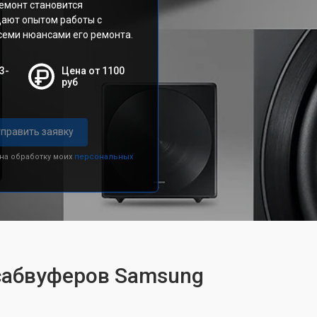
ремонт становится
дают опытом работы с
семи нюансами его ремонта.
3-
Цена от 1100
руб
править заявку
 на обработку моих
персональных
 сабвуферов Samsung