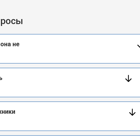
просы
 она не
ь
хники