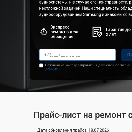
аудиосистемы, и в случае его неисправности, 
неотложной задачей. Наши специалисты обла
аудиооборудованием Samsung и знакомы со в
Экспресс
Гарантия до 
ремонт в день
х лет
обращения
От
Нажимая на кнопку отправить я даю свое согласие
данных.
Прайс-лист на ремонт
Дата обновления прайса: 18.07.2026