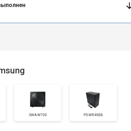
 выполнен
amsung
SWA-W700
PS-WR45BB