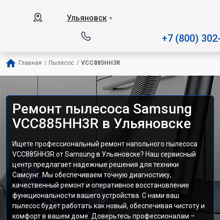
Наш сервисный центр специал
Ульяновск
▼
+7 (800) 302
Главная
/
Пылесос
/
VCC885HH3R
Ремонт пылесоса Samsung
VCC885HH3R в Ульяновске
Ищете профессиональный ремонт напольного пылесоса
VCC885HH3R от Samsung в Ульяновске? Наш сервисный
центр предлагает надежные решения для техники
Самсунг. Мы обеспечиваем точную диагностику,
качественный ремонт и оперативное восстановление
функциональности вашего устройства. С нами ваш
пылесос будет работать как новый, обеспечивая чистоту и
комфорт в вашем доме. Доверьтесь профессионалам –