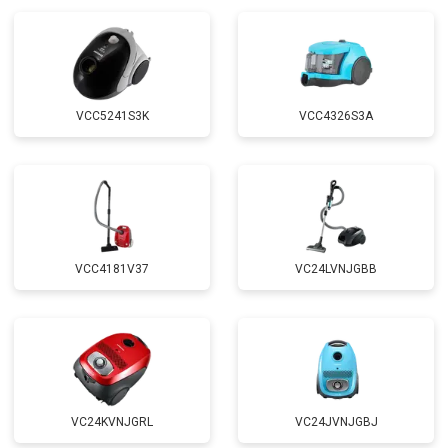
VCC5241S3K
VCC4326S3A
VCC4181V37
VC24LVNJGBB
VC24KVNJGRL
VC24JVNJGBJ