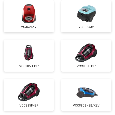
VCJG24KV
VCJG24JV
VCC885HH3P
VCC885FH3R
VCC885FH3P
VCC885BH3B/XEV