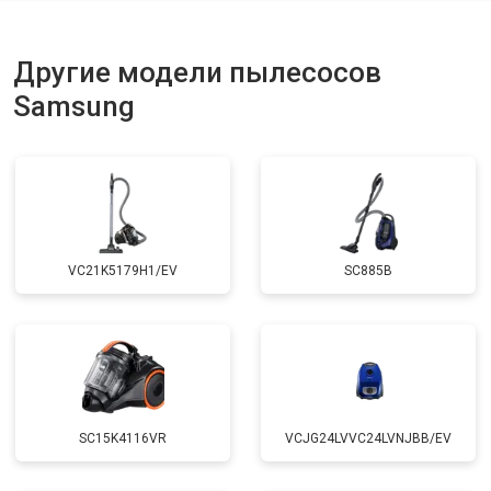
Другие модели пылесосов
Samsung
VC21K5179H1/EV
SC885B
SC15K4116VR
VCJG24LVVC24LVNJBB/EV