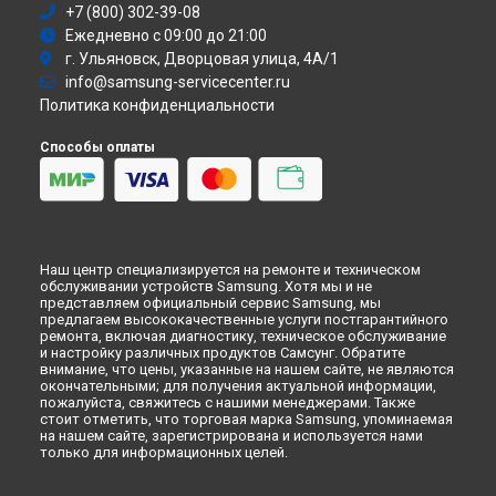
+7 (800) 302-39-08
Атс
Ежедневно с 09:00 до 21:00
Смарт-часы
г. Ульяновск, Дворцовая улица, 4А/1
Варочная панель
info@samsung-servicecenter.ru
Посудомоечная машина
Политика конфиденциальности
Морозильная камера
Микроволновая печь
Способы оплаты
Кондиционер
Духовой шкаф
Вытяжка
VR очки
Наш центр специализируется на ремонте и техническом
обслуживании устройств Samsung. Хотя мы и не
представляем официальный сервис Samsung, мы
предлагаем высококачественные услуги постгарантийного
ремонта, включая диагностику, техническое обслуживание
и настройку различных продуктов Самсунг. Обратите
внимание, что цены, указанные на нашем сайте, не являются
окончательными; для получения актуальной информации,
пожалуйста, свяжитесь с нашими менеджерами. Также
стоит отметить, что торговая марка Samsung, упоминаемая
на нашем сайте, зарегистрирована и используется нами
только для информационных целей.