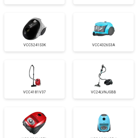
VCC5241S3K
VCC4326S3A
VCC4181V37
VC24LVNJGBB