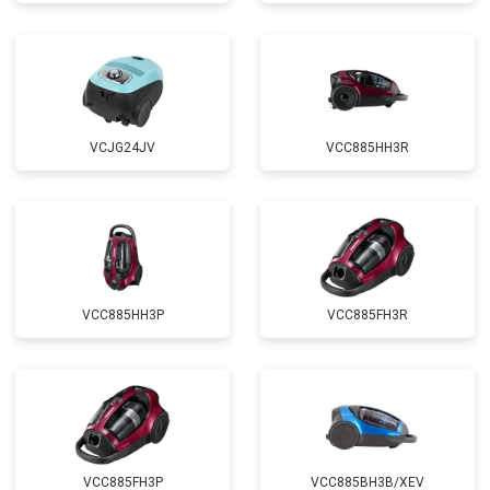
VCJG24JV
VCC885HH3R
VCC885HH3P
VCC885FH3R
VCC885FH3P
VCC885BH3B/XEV