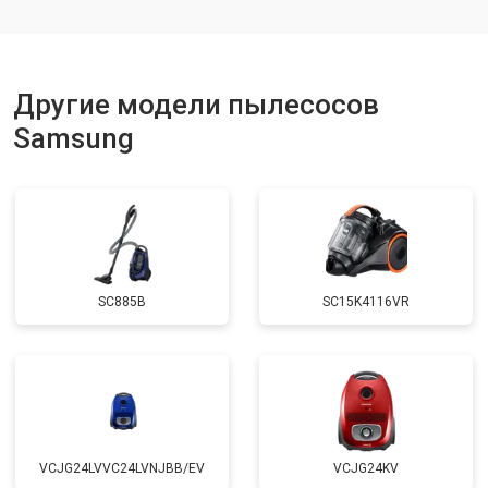
Другие модели пылесосов
Samsung
SC885B
SC15K4116VR
VCJG24LVVC24LVNJBB/EV
VCJG24KV