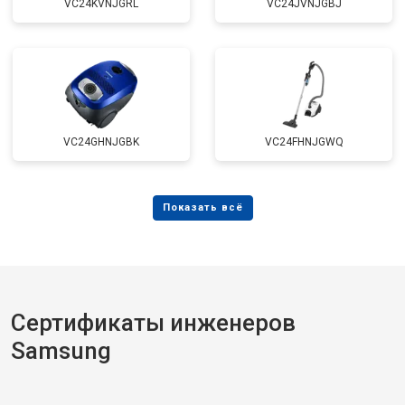
VC24KVNJGRL
VC24JVNJGBJ
VC24GHNJGBK
VC24FHNJGWQ
Сертификаты инженеров
Samsung