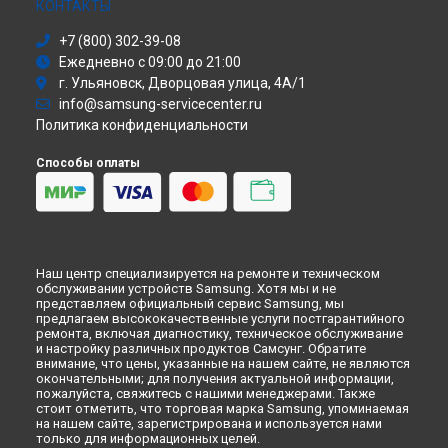
Моноблок
КОНТАКТЫ
Ремонт пылесоса VC21K5179H1/EV Samsung в
Кирове
Стиральная машина
Ремонт пылесоса VC21K5179H1/EV Samsung в
+7 (800) 302-39-08
Москве
Атс
Ежедневно с 09:00 до 21:00
Ремонт пылесоса VC21K5179H1/EV Samsung в
Санкт-
Смарт-часы
Петербурге
г. Ульяновск, Дворцовая улица, 4А/1
Варочная панель
info@samsung-servicecenter.ru
Посудомоечная машина
Политика конфиденциальности
Морозильная камера
Микроволновая печь
Способы оплаты
Кондиционер
Духовой шкаф
Вытяжка
VR очки
Наш центр специализируется на ремонте и техническом
обслуживании устройств Samsung. Хотя мы и не
представляем официальный сервис Samsung, мы
предлагаем высококачественные услуги постгарантийного
ремонта, включая диагностику, техническое обслуживание
и настройку различных продуктов Самсунг. Обратите
внимание, что цены, указанные на нашем сайте, не являются
окончательными; для получения актуальной информации,
пожалуйста, свяжитесь с нашими менеджерами. Также
стоит отметить, что торговая марка Samsung, упоминаемая
на нашем сайте, зарегистрирована и используется нами
только для информационных целей.