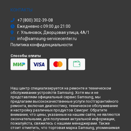
Ремонт проектора SP-A600B Samsung в
Москве
Сушильная машина
Ремонт проектора SP-A600B Samsung в
Санкт-Петербурге
Моноблок
КОНТАКТЫ
Стиральная машина
+7 (800) 302-39-08
Атс
Ежедневно с 09:00 до 21:00
Смарт-часы
г. Ульяновск, Дворцовая улица, 4А/1
Варочная панель
info@samsung-servicecenter.ru
Посудомоечная машина
Политика конфиденциальности
Морозильная камера
Микроволновая печь
Способы оплаты
Кондиционер
Духовой шкаф
Вытяжка
VR очки
Наш центр специализируется на ремонте и техническом
обслуживании устройств Samsung. Хотя мы и не
представляем официальный сервис Samsung, мы
предлагаем высококачественные услуги постгарантийного
ремонта, включая диагностику, техническое обслуживание
и настройку различных продуктов Самсунг. Обратите
внимание, что цены, указанные на нашем сайте, не являются
окончательными; для получения актуальной информации,
пожалуйста, свяжитесь с нашими менеджерами. Также
стоит отметить, что торговая марка Samsung, упоминаемая