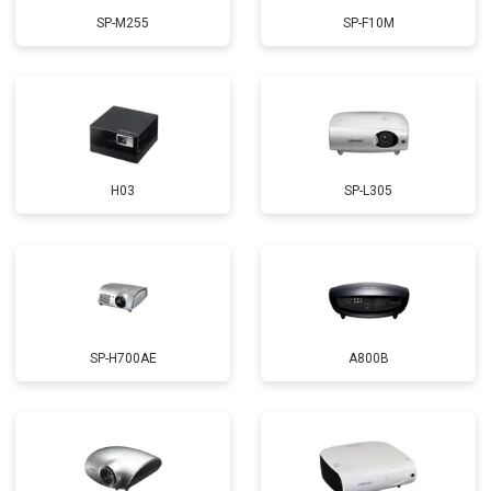
SP-M255
SP-F10M
H03
SP-L305
SP-H700AE
A800B