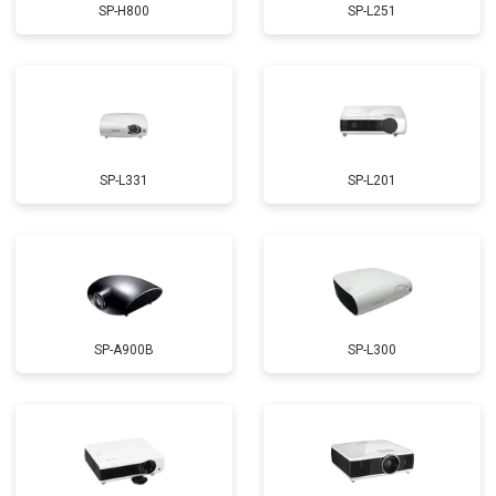
SP-H800
SP-L251
SP-L331
SP-L201
SP-A900B
SP-L300