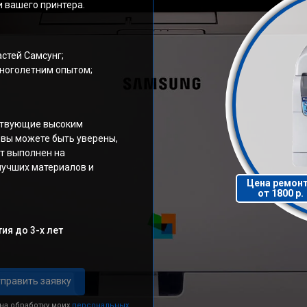
 вашего принтера.
стей Самсунг;
ноголетним опытом;
тствующие высоким
 вы можете быть уверены,
т выполнен на
лучших материалов и
Цена ремон
от 1800 р.
ия до 3-х лет
править заявку
 на обработку моих
персональных