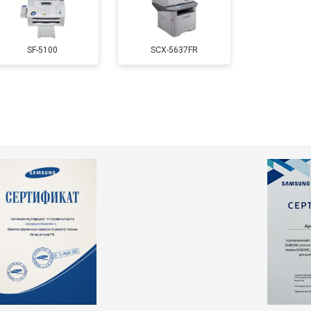
SF-5100
SCX-5637FR