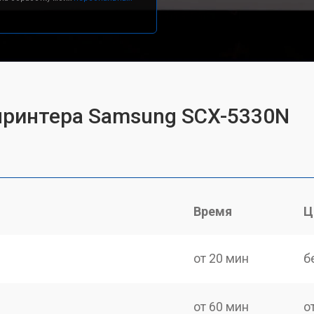
принтера Samsung SCX-5330N
Время
Ц
от 20 мин
б
от 60 мин
о