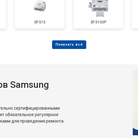
SF-515
SF-5100P
ов Samsung
ительно сертифицированными
ят обязательное регулярное
сками для проведения ремонта