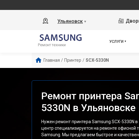
Дворц
Ульяновск
▼
УСЛУГИ
Ремонт техники
Главная
/
Принтер
/
SCX-5330N
Ремонт принтера Sa
5330N в Ульяновске
Нужен ремонт принтера Samsung SCX-5330N в
центр специализируется на ремонте офисной 
Samsung. Мы предлагаем быстрое и качествен