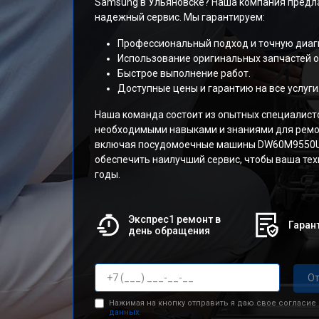
Samsung в Ульяновске? Наша компания предл
надежный сервис. Мы гарантируем:
Профессиональный подход и точную диаг
Использование оригинальных запчастей о
Быстрое выполнение работ.
Доступные цены и гарантию на все услуги
Наша команда состоит из опытных специалист
необходимыми навыками и знаниями для ремо
включая посудомоечные машины DW60M9550U
обеспечить наилучший сервис, чтобы ваша тех
годы.
Экспрес1 ремонт в
Гарант
день обращения
От
Нажимая на кнопку отправить я даю свое согласие
данных.