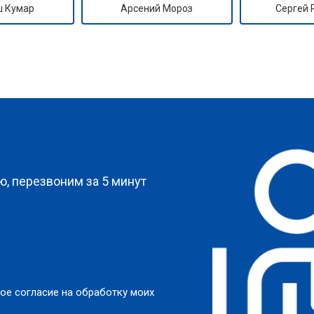
 Кумар
Арсений Мороз
Сергей
овление)
от 80 мин
о
от 50 мин
о
от 50 мин
о
?
от 50 мин
о
, перезвоним за 5 минут
от 60 мин
о
от 40 мин
о
ое согласие на обработку моих