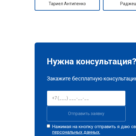
Тариел Антипенко
Раджеш
Ремонт платы управления (восстан
Замена датчика мутности
Замена датчика соли
Нужна консультация
Замена заливного клапана
Закажите бесплатную консультацию
Замена расходомера
Отправить заявку
Замена разбрызгивателя
Нажимая на кнопку отправить я даю св
персональных данных.