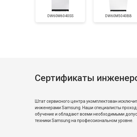
Ремонт механизма замка
DW60M6040SS
DW60M5040BB
Ремонт или замена системы защиты
Ремонт или замена пружины двер
Сертификаты инженер
Замена платы сенсорного управле
Замена водоприёмника
Штат сервисного центра укомплектован исключ
инженерами Samsung. Наши специалисты проход
обучение и обладают всеми необходимыми допу
Замена панели управления
техники Samsung на профессиональном уровне.