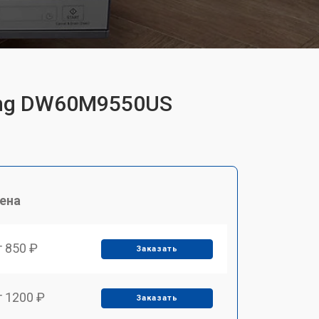
ung DW60M9550US
ена
т 850 ₽
Заказать
т 1200 ₽
Заказать