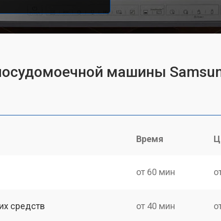
т посудомоечной машины Sams
Время
Ц
от 60 мин
о
их средств
от 40 мин
о