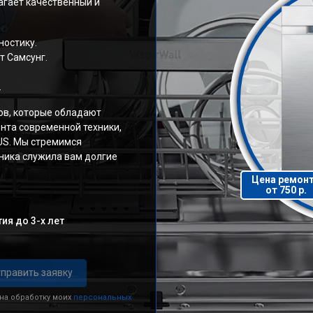
агает качественный и
ностику.
т Самсунг.
.
ов, которые обладают
нта современной техники,
S. Мы стремимся
ника служила вам долгие
Цена ремон
от 750 р.
ия до 3-х лет
править заявку
 на обработку моих
персональных