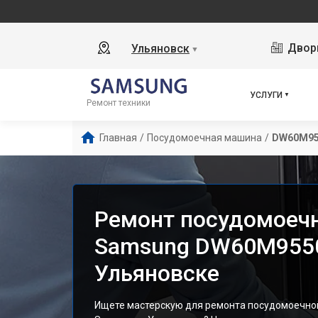
Дворц
Ульяновск
▼
УСЛУГИ
Ремонт техники
Главная
/
Посудомоечная машина
/
DW60M95
Ремонт посудомоеч
Samsung DW60M955
Ульяновске
Ищете мастерскую для ремонта посудомоечн