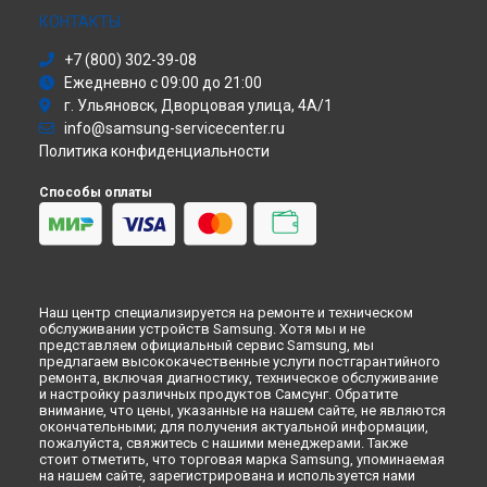
Хабаровске
Моноблок
КОНТАКТЫ
Ремонт посудомоечной машины DW60M9550BB Samsung в
Стиральная машина
Томске
+7 (800) 302-39-08
Атс
Ремонт посудомоечной машины DW60M9550BB Samsung в
Ежедневно с 09:00 до 21:00
Смарт-часы
Тюмени
г. Ульяновск, Дворцовая улица, 4А/1
Варочная панель
Ремонт посудомоечной машины DW60M9550BB Samsung в
info@samsung-servicecenter.ru
Посудомоечная машина
Иркутске
Политика конфиденциальности
Морозильная камера
Ремонт посудомоечной машины DW60M9550BB Samsung в
Микроволновая печь
Самаре
Способы оплаты
Кондиционер
Ремонт посудомоечной машины DW60M9550BB Samsung в
Духовой шкаф
Омске
Вытяжка
Ремонт посудомоечной машины DW60M9550BB Samsung в
VR очки
Красноярске
Ремонт посудомоечной машины DW60M9550BB Samsung в
Наш центр специализируется на ремонте и техническом
Перми
обслуживании устройств Samsung. Хотя мы и не
Ремонт посудомоечной машины DW60M9550BB Samsung в
представляем официальный сервис Samsung, мы
Ульяновске
предлагаем высококачественные услуги постгарантийного
ремонта, включая диагностику, техническое обслуживание
Ремонт посудомоечной машины DW60M9550BB Samsung в
и настройку различных продуктов Самсунг. Обратите
Кирове
внимание, что цены, указанные на нашем сайте, не являются
окончательными; для получения актуальной информации,
Ремонт посудомоечной машины DW60M9550BB Samsung в
пожалуйста, свяжитесь с нашими менеджерами. Также
Москве
стоит отметить, что торговая марка Samsung, упоминаемая
Ремонт посудомоечной машины DW60M9550BB Samsung в
на нашем сайте, зарегистрирована и используется нами