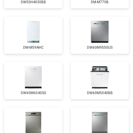
DW50H4030BB
DM-M770B
Замена прессостата
от 1590 ₽
Заказать
Замена П-образного уплотнителя
от 1600 ₽
Заказать
дверцы
Замена нижнего уплотнителя
от 1000 ₽
Заказать
дверцы
Замена заливного шланга с
от 1100 ₽
Заказать
системой Аквастоп
DM-M59AHC
DW60M9550US
Замена заливного шланга
от 850 ₽
Заказать
Диагностика
бесплатно
Заказать
DW60M6040SS
DW60M5040BB