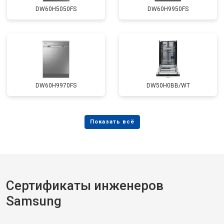
DW60H5050FS
DW60H9950FS
DW60H9970FS
DW50H0BB/WT
Сертификаты инженеров
Samsung