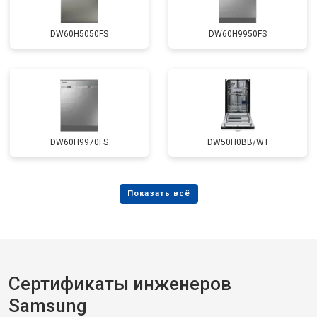
DW60H5050FS
DW60H9950FS
DW60H9970FS
DW50H0BB/WT
Сертификаты инженеров
Samsung