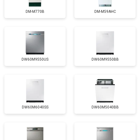
Замена проточного
от 2000 ₽
Заказать
нагревательного элемента
DM-M770B
DM-M59AHC
Замена прессостата
от 1590 ₽
Заказать
Замена П-образного уплотнителя
от 1600 ₽
Заказать
дверцы
Замена нижнего уплотнителя
от 1000 ₽
Заказать
дверцы
Замена заливного шланга с
от 1100 ₽
Заказать
системой Аквастоп
DW60M9550US
DW60M9550BB
Замена заливного шланга
от 850 ₽
Заказать
Диагностика
бесплатно
Заказать
DW60M6040SS
DW60M5040BB