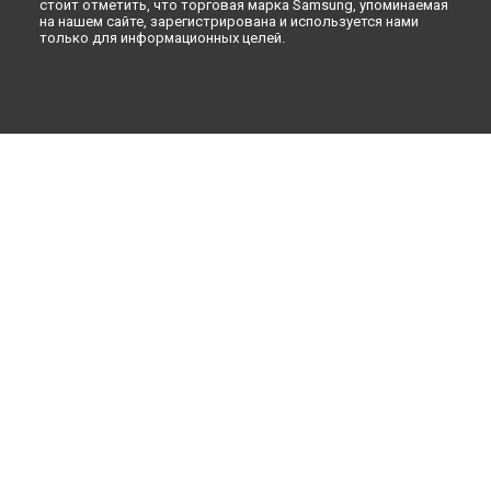
стоит отметить, что торговая марка Samsung, упоминаемая
Ремонт посудомоечной машины DW60M6050SS/EG
на нашем сайте, зарегистрирована и используется нами
Samsung в
Санкт-Петербурге
только для информационных целей.