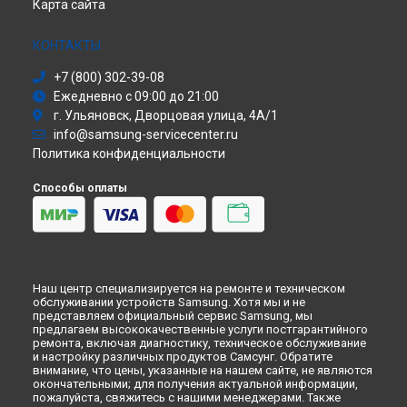
Samsung в
Саратове
Карта сайта
Холодильник
Ремонт посудомоечной машины DW60M6050SS/EG
Сушильная машина
Samsung в
Хабаровске
Моноблок
КОНТАКТЫ
Ремонт посудомоечной машины DW60M6050SS/EG
Стиральная машина
Samsung в
Томске
+7 (800) 302-39-08
Атс
Ремонт посудомоечной машины DW60M6050SS/EG
Ежедневно с 09:00 до 21:00
Смарт-часы
Samsung в
Тюмени
г. Ульяновск, Дворцовая улица, 4А/1
Варочная панель
Ремонт посудомоечной машины DW60M6050SS/EG
info@samsung-servicecenter.ru
Посудомоечная машина
Samsung в
Иркутске
Политика конфиденциальности
Морозильная камера
Ремонт посудомоечной машины DW60M6050SS/EG
Микроволновая печь
Samsung в
Самаре
Способы оплаты
Кондиционер
Ремонт посудомоечной машины DW60M6050SS/EG
Духовой шкаф
Samsung в
Омске
Вытяжка
Ремонт посудомоечной машины DW60M6050SS/EG
VR очки
Samsung в
Красноярске
Ремонт посудомоечной машины DW60M6050SS/EG
Наш центр специализируется на ремонте и техническом
Samsung в
Перми
обслуживании устройств Samsung. Хотя мы и не
Ремонт посудомоечной машины DW60M6050SS/EG
представляем официальный сервис Samsung, мы
Samsung в
Ульяновске
предлагаем высококачественные услуги постгарантийного
ремонта, включая диагностику, техническое обслуживание
Ремонт посудомоечной машины DW60M6050SS/EG
и настройку различных продуктов Самсунг. Обратите
Samsung в
Кирове
внимание, что цены, указанные на нашем сайте, не являются
окончательными; для получения актуальной информации,
Ремонт посудомоечной машины DW60M6050SS/EG
пожалуйста, свяжитесь с нашими менеджерами. Также
Samsung в
Москве