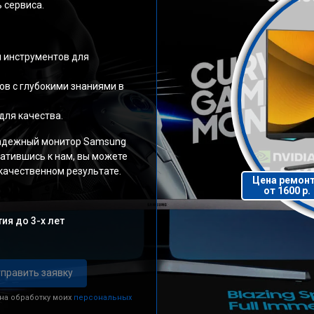
 сервиса.
и инструментов для
в с глубокими знаниями в
для качества.
надежный монитор Samsung
ратившись к нам, вы можете
качественном результате.
Цена ремон
от 1600 р.
ия до 3-х лет
править заявку
 на обработку моих
персональных