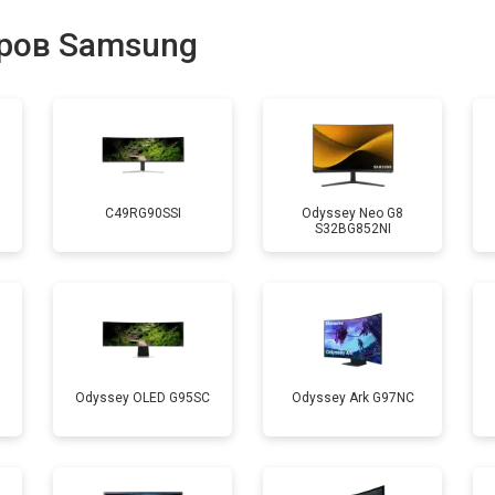
ров Samsung
C49RG90SSI
Odyssey Neo G8
S32BG852NI
Odyssey OLED G95SC
Odyssey Ark G97NC