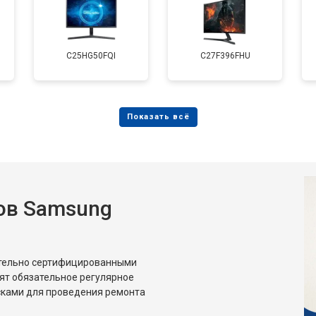
C25HG50FQI
C27F396FHU
ов Samsung
ительно сертифицированными
ят обязательное регулярное
сками для проведения ремонта