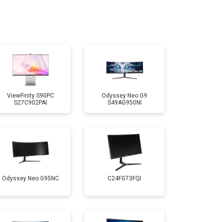
ViewFinity S90PC
Odyssey Neo G9
S27C902PAI
S49AG950NI
Odyssey Neo G95NC
C24FG73FQI