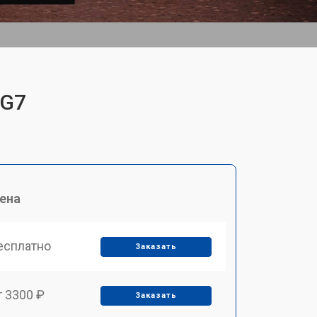
 G7
ена
есплатно
Заказать
т 3300 ₽
Заказать