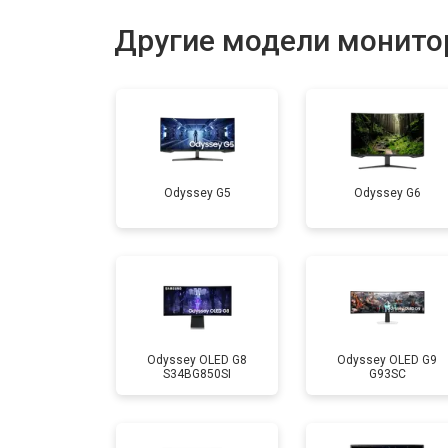
Другие модели монито
Odyssey G5
Odyssey G6
Odyssey OLED G8
Odyssey OLED G9
S34BG850SI
G93SC