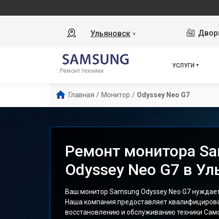
Дворц
Ульяновск
▼
УСЛУГИ
Ремонт техники
Главная
/
Монитор
/
Odyssey Neo G7
Ремонт монитора S
Odyssey Neo G7 в Ул
Ваш монитор Samsung Odyssey Neo G7 нуждает
Наша компания предоставляет квалифицирова
восстановлению и обслуживанию техники Сам