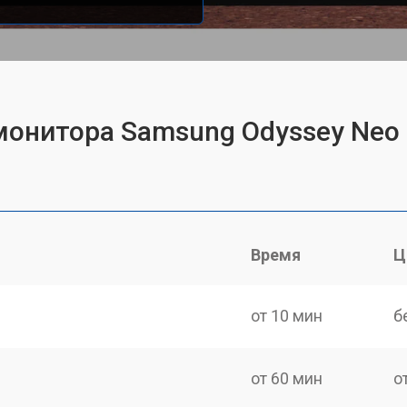
монитора Samsung Odyssey Neo
Время
Ц
от 10 мин
б
от 60 мин
о