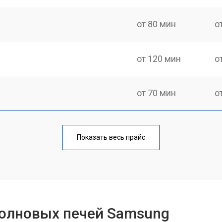
от 80 мин
о
от 120 мин
о
от 70 мин
о
ри
от 100 мин
о
Показать весь прайс
от 70 мин
о
от 90 мин
о
олновых печей Samsung