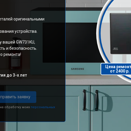
еталей оригинальными
ования устройства.
у вашей GW731KU,
ь и безопасность.
о ремонта!
Цена ремон
от 2400 р.
ия до 3-х лет
править заявку
 на обработку моих
персональных