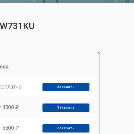
 GW731KU
ена
есплатно
Заказать
т 4500 ₽
Заказать
т 5500 ₽
Заказать