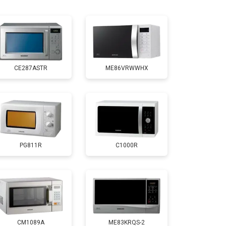
т 3000 ₽
Заказать
т 2500 ₽
Заказать
CE287ASTR
ME86VRWWHX
т 3500 ₽
Заказать
т 4500 ₽
Заказать
PG811R
C1000R
т 2400 ₽
Заказать
CM1089A
ME83KRQS-2