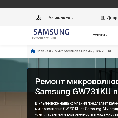
Дворц
Ульяновск
▼
УСЛУГИ
Ремонт техники
Главная
/
Микроволновая печь
/
GW731KU
Ремонт микроволно
Samsung GW731KU в
В Ульяновске наша компания предлагает кач
микроволновки GW731KU от Samsung. Мы осущ
услуг, гарантируя долговечность и надежност