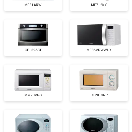
ME81ARW
ME712K-S
CP1395ST
ME86VRWWHX
MW73VRS
CE2813NR