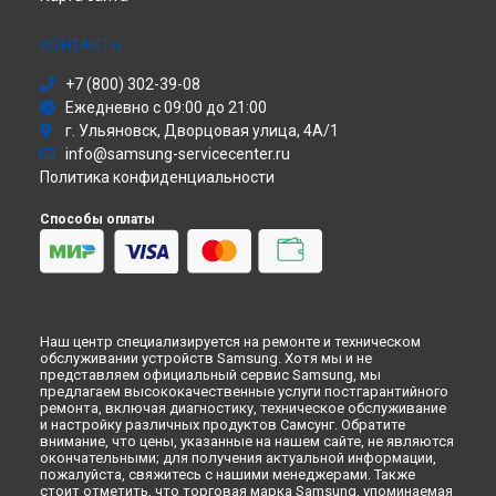
Сушильная машина
Ремонт микроволновой печи CE287ASTR Samsung в
Томске
Моноблок
КОНТАКТЫ
Стиральная машина
Ремонт микроволновой печи CE287ASTR Samsung в
+7 (800) 302-39-08
Тюмени
Атс
Ежедневно с 09:00 до 21:00
Ремонт микроволновой печи CE287ASTR Samsung в
Смарт-часы
г. Ульяновск, Дворцовая улица, 4А/1
Иркутске
Варочная панель
info@samsung-servicecenter.ru
Ремонт микроволновой печи CE287ASTR Samsung в
Посудомоечная машина
Самаре
Политика конфиденциальности
Морозильная камера
Ремонт микроволновой печи CE287ASTR Samsung в
Омске
Микроволновая печь
Способы оплаты
Ремонт микроволновой печи CE287ASTR Samsung в
Кондиционер
Красноярске
Духовой шкаф
Ремонт микроволновой печи CE287ASTR Samsung в
Перми
Вытяжка
Ремонт микроволновой печи CE287ASTR Samsung в
VR очки
Ульяновске
Ремонт микроволновой печи CE287ASTR Samsung в
Наш центр специализируется на ремонте и техническом
обслуживании устройств Samsung. Хотя мы и не
Кирове
представляем официальный сервис Samsung, мы
Ремонт микроволновой печи CE287ASTR Samsung в
предлагаем высококачественные услуги постгарантийного
Москве
ремонта, включая диагностику, техническое обслуживание
и настройку различных продуктов Самсунг. Обратите
Ремонт микроволновой печи CE287ASTR Samsung в
Санкт-
внимание, что цены, указанные на нашем сайте, не являются
Петербурге
окончательными; для получения актуальной информации,
пожалуйста, свяжитесь с нашими менеджерами. Также
стоит отметить, что торговая марка Samsung, упоминаемая