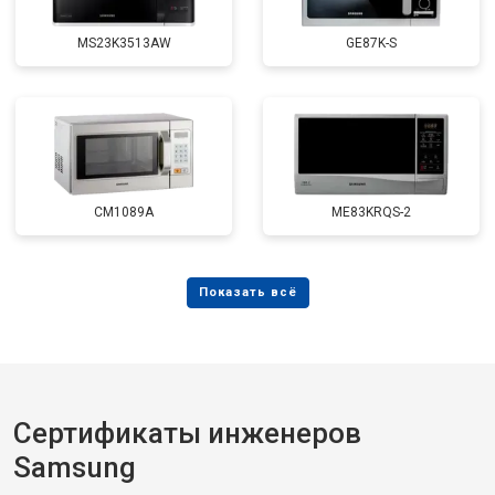
MS23K3513AW
GE87K-S
CM1089A
ME83KRQS-2
Сертификаты инженеров
Samsung