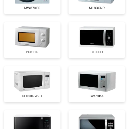
MW87KPR
M183GNR
PG811R
C1000R
GE83KRW-3X
GW73B-S