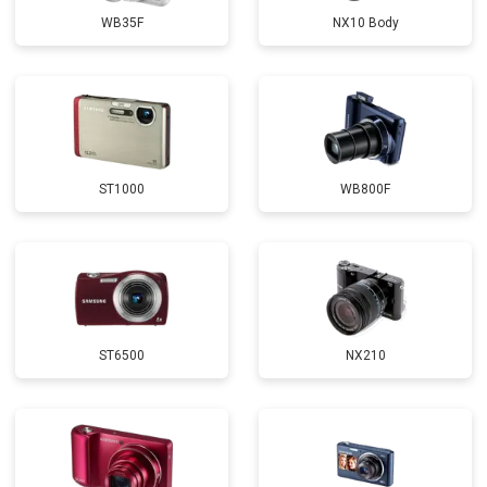
WB35F
NX10 Body
ST1000
WB800F
ST6500
NX210