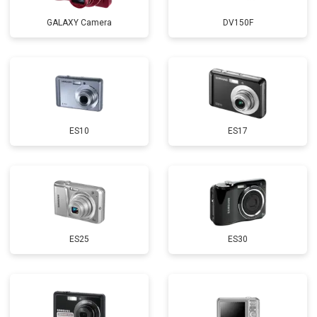
GALAXY Camera
DV150F
ES10
ES17
ES25
ES30