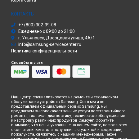
Карта сайта
Холодильник
Ремонт фотоаппарата WB2200F Samsung в
Кирове
Сушильная машина
Ремонт фотоаппарата WB2200F Samsung в
Москве
Моноблок
КОНТАКТЫ
Ремонт фотоаппарата WB2200F Samsung в
Санкт-
Стиральная машина
Петербурге
+7 (800) 302-39-08
Атс
Ежедневно с 09:00 до 21:00
Смарт-часы
г. Ульяновск, Дворцовая улица, 4А/1
Варочная панель
info@samsung-servicecenter.ru
Посудомоечная машина
Политика конфиденциальности
Морозильная камера
Микроволновая печь
Способы оплаты
Кондиционер
Духовой шкаф
Вытяжка
VR очки
Наш центр специализируется на ремонте и техническом
обслуживании устройств Samsung. Хотя мы и не
представляем официальный сервис Samsung, мы
предлагаем высококачественные услуги постгарантийного
ремонта, включая диагностику, техническое обслуживание
и настройку различных продуктов Самсунг. Обратите
внимание, что цены, указанные на нашем сайте, не являются
окончательными; для получения актуальной информации,
пожалуйста, свяжитесь с нашими менеджерами. Также
стоит отметить, что торговая марка Samsung, упоминаемая